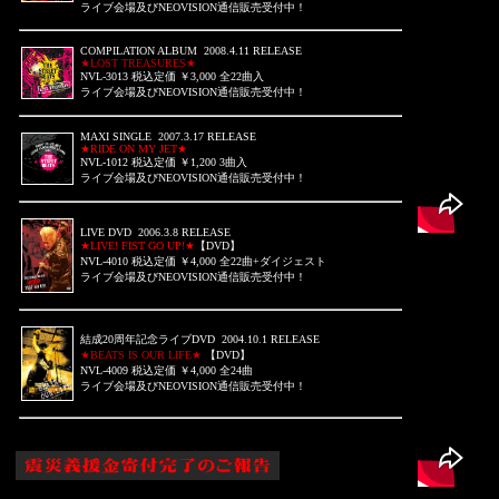
ライブ会場及び
NEOVISION通信販売受付中！
COMPILATION ALBUM 2008.4.11 RELEASE
★LOST TREASURES★
NVL-3013 税込定価 ￥3,000 全22曲入
ライブ会場及び
NEOVISION通信販売受付中！
MAXI SINGLE 2007.3.17 RELEASE
★RIDE ON MY JET★
NVL-1012 税込定価 ￥1,200 3曲入
ライブ会場及び
NEOVISION通信販売受付中！
LIVE DVD 2006.3.8 RELEASE
★LIVE! FIST GO UP!★
【DVD】
NVL-4010 税込定価 ￥4,000 全22曲+ダイジェスト
ライブ会場及び
NEOVISION通信販売受付中！
結成20周年記念ライブDVD 2004.10.1 RELEASE
★BEATS IS OUR LIFE★
【DVD】
NVL-4009 税込定価 ￥4,000 全24曲
ライブ会場及び
NEOVISION通信販売受付中！