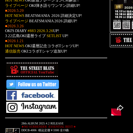
HOT NEWS
OKI新規ナレーションCM解禁!!
ライプページ
OKI弾き語りワンマン詳細UP!
■2026.5.29
HOT NEWS
BEATSMANIA 2026 詳細決定UP!
ライプページ
BEATSMANIA 2026 詳細UP!
■2026.3.26
OKI'S DIARY
#883 2026.3.26
UP!
3.22広島OKI還暦ライブ
SETLIST
UP!
■2026.1.21
HOT NEWS
OKI還暦記念コラボTシャツUP!
通信販売
OKIコラボTシャツ追加UP!
28th ALBUM 2025.4.2 RELEASE
★NO SURRENDER -ESSENTIAL BEST-★
DDCB-4006 税込定価￥3300 全19曲