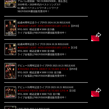
アルバム初収録「NO SURRENDER」他を含む
2010年代～2020年代のベストソングス!!
by (株)スペースシャワーネットワーク
NEOVISION通信販売受付中！
結成40周年記念ライブDVD 2024.10.26 RELEASE
★BRIGHT LIGHT -40TH ANNIVERSARY LIVE-★
【DVD】
NVL-5031 税込定価￥5000 全21曲
ライブ会場及び
NEOVISION通信販売受付中！
結成40周年記念ライブCD 2024.10.26 RELEASE
★BRIGHT LIGHT -40TH ANNIVERSARY LIVE-★
【CD】
NVL-3032 税込定価￥3000 全19曲
ライブ会場及び
NEOVISION通信販売受付中！
デビュー35周年記念ライブDVD 2023.10.21 RELEASE
★THANKS FIESTA -DEBUT 35 YEARS LIVE-★
【DVD】
NVL-5029 税込定価￥5000 113分 全22曲
ライブ会場及び
NEOVISION通信販売受付中！
デビュー35周年記念ライブCD 2023.10.21 RELEASE
★THANKS FIESTA -DEBUT 35 YEARS LIVE-★
【CD】
NVL-3030 税込定価￥3000 75分 全17曲
ライブ会場及び
NEOVISION通信販売受付中！
LIVE DVD 2022.2.5 RELEASE