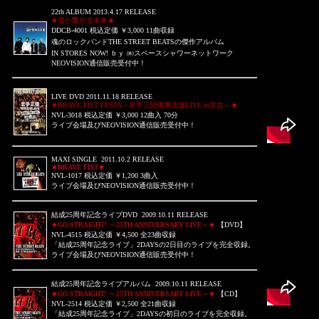
22th ALBUM 2013.4.17 RELEASE
★遥か繋がる未来★
DDCB-4001 税込定価 ￥3,000 11曲収録
魂のロックバンドTHE STREET BEATSの傑作アルバム
IN STORES NOW! ｂｙ ㈱スペースシャワーネットワーク
NEOVISION通信販売受付中！
LIVE DVD 2011.11.18 RELEASE
★BRAVE FIST FESTA～岩手三陸復興支援LIVE in宮古～★
NVL-3018 税込定価 ￥3,000 12曲入 70分
ライブ会場及び
NEOVISION通信販売受付中！
MAXI SINGLE 2011.10.2 RELEASE
★BRAVE FIST★
NVL-1017 税込定価 ￥1,200 3曲入
ライブ会場及び
NEOVISION通信販売受付中！
結成25周年記念ライブDVD 2009.10.11 RELEASE
★GO STRAIGHT! ～25TH ANNIVERSARY LIVE～★
【DVD】
NVL-4515 税込定価 ￥4,500 全23曲収録
「結成25周年記念ライブ」2DAYSの2日目のライブを完全収録。
ライブ会場及び
NEOVISION通信販売受付中！
結成25周年記念ライブアルバム 2009.10.11 RELEASE
★GO STRAIGHT! ～25TH ANNIVERSARY LIVE～★
【CD】
NVL-2514 税込定価 ￥2,500 全21曲収録
「結成25周年記念ライブ」2DAYSの初日のライブを完全収録。