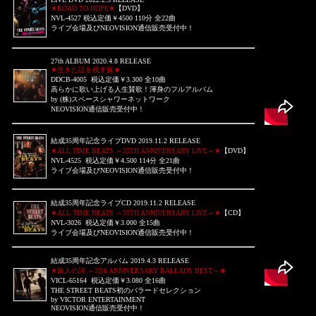
★ROAD TO HOPE★
【DVD】
NVL-4527 税込定価￥4500 110分 全22曲
ライブ会場及び
NEOVISION通信販売受付中！
27th ALBUM 2020.4.8 RELEASE
★生きた証を残す旅★
DDCB-4005 税込定価￥3.300 全10曲
高らかに歌い上げる人生賛歌！渾身のフルアルバム
by (株)スペースシャワーネットワーク
NEOVISION通信販売受付中！
結成35周年記念ライブDVD 2019.11.2 RELEASE
★ALL TIME BEATS ～35TH ANNIVERSARY LIVE～★
【DVD】
NVL-4525 税込定価￥4.500 114分 全21曲
ライブ会場及び
NEOVISION通信販売受付中！
結成35周年記念ライブCD 2019.11.2 RELEASE
★ALL TIME BEATS ～35TH ANNIVERSARY LIVE～★
【CD】
NVL-3026 税込定価￥3.000 全15曲
ライブ会場及び
NEOVISION通信販売受付中！
結成35周年記念アルバム 2019.4.3 RELEASE
★旅人の詩 ～35th ANNIVERSARY BALLADS BEST～★
VICL-65164 税込定価￥3.080 全16曲
THE STREET BEATS初のバラードセレクション
by VICTOR ENTERTAINMENT
NEOVISION通信販売受付中！