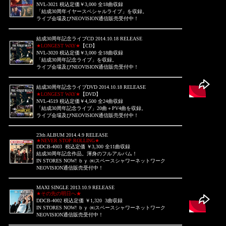
NVL-3021 税込定価￥3,000 全18曲収録
「結成30周年イヤースペシャルライブ」を収録。
ライブ会場及び
NEOVISION通信販売受付中！
結成30周年記念ライブCD 2014.10.18 RELEASE
★LONGEST WAY★
【CD】
NVL-3020 税込定価￥3,000 全18曲収録
「結成30周年記念ライブ」を収録。
ライブ会場及び
NEOVISION通信販売受付中！
結成30周年記念ライブDVD 2014.10.18 RELEASE
★LONGEST WAY★
【DVD】
NVL-4519 税込定価￥4,500 全24曲収録
「結成30周年記念ライブ」20曲＋PV4曲を収録。
ライブ会場及び
NEOVISION通信販売受付中！
23th ALBUM 2014.4.9 RELEASE
★NEVER STOP ROLLING★
DDCB-4003 税込定価 ￥3,300 全11曲収録
結成30周年記念作品。渾身のフルアルバム！
IN STORES NOW! ｂｙ ㈱スペースシャワーネットワーク
NEOVISION通信販売受付中！
MAXI SINGLE 2013.10.9 RELEASE
★その先の明日へ★
DDCB-4002 税込定価 ￥1,320 3曲収録
IN STORES NOW! ｂｙ ㈱スペースシャワーネットワーク
NEOVISION通信販売受付中！