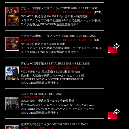
デビュー30周年メモリアルライブDVD 2018.10.27 RELEASE
★MEMORIAL LIVE ～THANKS! DEBUT 30 YEARS～★
【DVD】
NVL-4523 税込定価￥4.500 116分 全21曲＋特典映像
メモリアルライブの熱気と感動をMCまで全編ノーカット収録｡
ライブ会場及び
NEOVISION通信販売受付中！
デビュー30周年メモリアルライブCD 2018.10.27 RELEASE
★MEMORIAL LIVE ～THANKS! DEBUT 30 YEARS～★
【CD】
NVL-3024 税込定価￥3.000 全18曲
メモリアルライブの熱気と感動を濃縮。ボーナストラック有り｡
ライブ会場及び
NEOVISION通信販売受付中！
デビュー30周年記念BEST ALBUM 2018.4.4 RELEASE
★魂のクロニクル ～DEBUT 30 YEARS BEST～★
VICL-64981～2 税込定価￥3.300 2枚組 全42曲
代表曲・人気曲を網羅したオールタイムベスト盤
IN STORES NOW! by VICTOR ENTERTAINMENT
NEOVISION通信販売受付中！
24th ALBUM 2016.4.6 RELEASE
★PROMISED PLACE★
DDCB-4004 税込定価￥2,750 全10曲収録
唯一無二のロックンロール・クロニクル！フルアルバム。
IN STORES NOW! ｂｙ ㈱スペースシャワーネットワーク
NEOVISION通信販売受付中！
結成30周年記念ライブCD第二弾 2015.3.28 RELEASE
★PRECIOUS MOMENT★