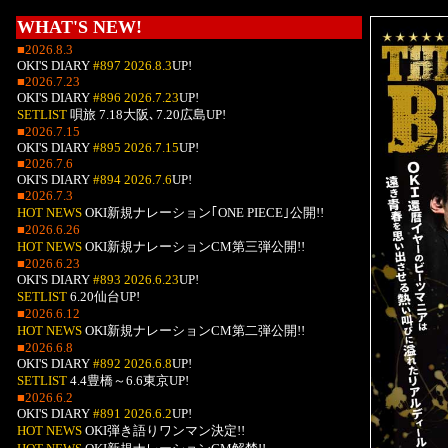
WHAT'S NEW!
■2026.8.3
OKI'S DIARY
#897 2026.8.3
UP!
■2026.7.23
OKI'S DIARY
#896 2026.7.23
UP!
SETLIST
唄旅 7.18大阪､7.20広島UP!
■2026.7.15
OKI'S DIARY
#895 2026.7.15
UP!
■2026.7.6
OKI'S DIARY
#894 2026.7.6
UP!
■2026.7.3
HOT NEWS
OKI新規ナレーション｢ONE PIECE｣公開!!
■2026.6.26
HOT NEWS
OKI新規ナレーションCM第三弾公開!!
■2026.6.23
OKI'S DIARY
#893 2026.6.23
UP!
SETLIST
6.20仙台UP!
■2026.6.12
HOT NEWS
OKI新規ナレーションCM第二弾公開!!
■2026.6.8
OKI'S DIARY
#892 2026.6.8
UP!
SETLIST
4.4豊橋～6.6東京UP!
■2026.6.2
OKI'S DIARY
#891 2026.6.2
UP!
HOT NEWS
OKI弾き語りワンマン決定!!